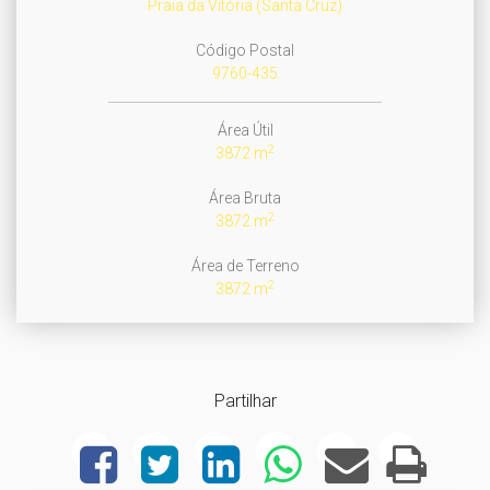
Praia da Vitória (Santa Cruz)
Código Postal
9760-435
Área Útil
2
3872 m
Área Bruta
2
3872 m
Área de Terreno
2
3872 m
Partilhar