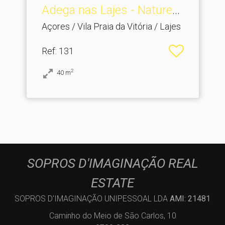
Adega nas Lajes - Naturez.​
..
Açores / Vila Praia da Vitória / Lajes
Ref
: 131
2
40
m
SOPROS D'IMAGINAÇÃO REAL
ESTATE
SOPROS D'IMAGINAÇÃO UNIPESSOAL LDA
AMI: 21481
Caminho do Meio de São Carlos, 10