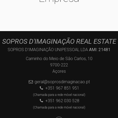
SOPROS D'IMAGINAÇÃO REAL ESTATE
SOPROS D'IMAGINAÇÃO UNIPESSOAL LDA
AMI: 21481
Caminho do Meio de São Carlos, 10
9700-222
Açores
geral@soprosdimaginacao.pt
+351 967 851 951
(Chamada para a rede móvel nacional)
+351 962 030 528
(Chamada para a rede móvel nacional)