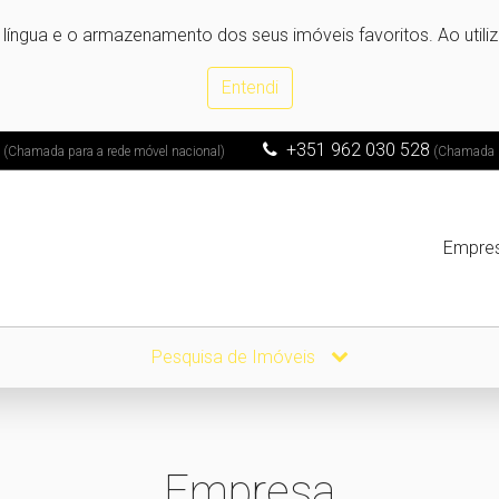
e língua e o armazenamento dos seus imóveis favoritos. Ao utili
Entendi
1
+351 962 030 528
(Chamada para a rede móvel nacional)
(Chamada pa
Empre
Pesquisa de Imóveis
Empresa