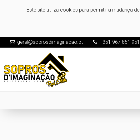
Este site utiliza cookies para permitir a mudança d
geral@soprosdimaginacao.pt
+351 967 851 95