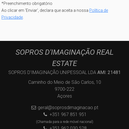
*
Preenchimento obrigatório
Ao clicar em 'Enviar', declara que aceita a nossa
Política de
Privacidade
.
SOPROS D'IMAGINAÇÃO REAL
ESTATE
SOPROS D'IMAGINAÇÃO UNIPESSOAL LDA
AMI: 21481
Caminho do Meio de São Carlos, 10
9700-222
Açores
geral@soprosdimaginacao.pt
+351 967 851 951
(Chamada para a rede móvel nacional)
+351 962 030 528