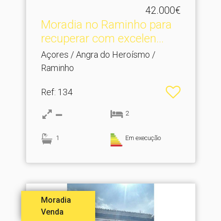
42.000€
Moradia no Raminho para
recuperar com excelen.​..
Açores / Angra do Heroísmo /
Raminho
Ref
: 134
2
1
Em execução
Moradia
Venda