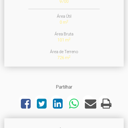
9700
Área Útil
2
0 m
Área Bruta
2
101 m
Área de Terreno
2
726 m
Partilhar