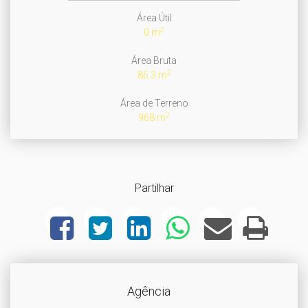
Área Útil
2
0 m
Área Bruta
2
86.3 m
Área de Terreno
2
968 m
Partilhar
Agência