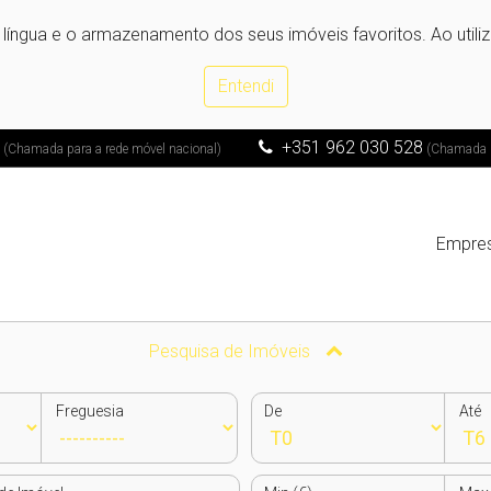
e língua e o armazenamento dos seus imóveis favoritos. Ao utili
Entendi
1
+351 962 030 528
(Chamada para a rede móvel nacional)
(Chamada pa
Empre
Pesquisa de Imóveis
Freguesia
De
Até