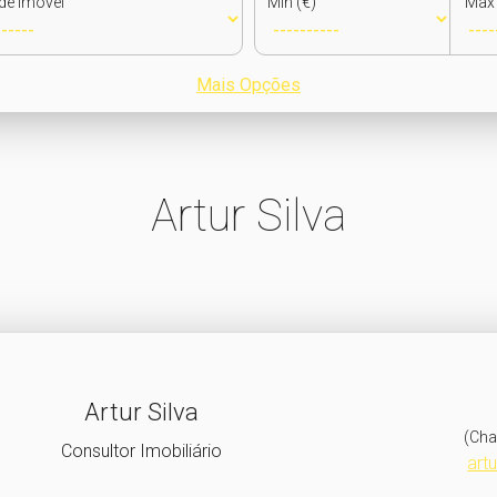
de Imóvel
Min (€)
Max 
Mais Opções
Artur Silva
Artur Silva
(Cha
Consultor Imobiliário
art