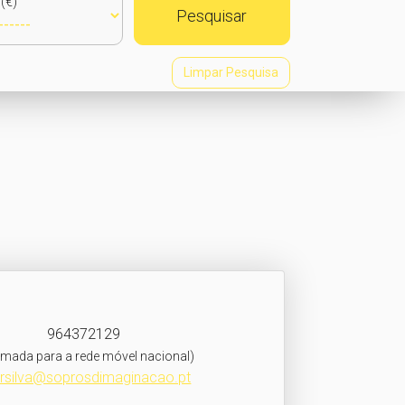
(€)
Pesquisar
Limpar Pesquisa
964372129
mada para a rede móvel nacional)
ursilva@soprosdimaginacao.pt