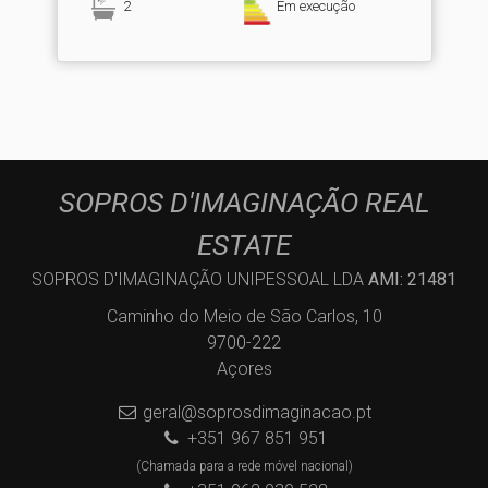
2
Em execução
SOPROS D'IMAGINAÇÃO REAL
ESTATE
SOPROS D'IMAGINAÇÃO UNIPESSOAL LDA
AMI: 21481
Caminho do Meio de São Carlos, 10
9700-222
Açores
geral@soprosdimaginacao.pt
+351 967 851 951
(Chamada para a rede móvel nacional)